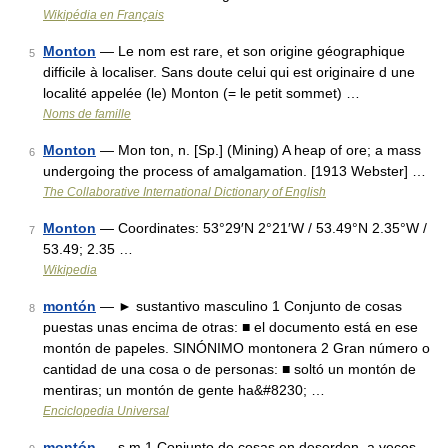
Wikipédia en Français
Monton
— Le nom est rare, et son origine géographique
5
difficile à localiser. Sans doute celui qui est originaire d une
localité appelée (le) Monton (= le petit sommet) …
Noms de famille
Monton
— Mon ton, n. [Sp.] (Mining) A heap of ore; a mass
6
undergoing the process of amalgamation. [1913 Webster] …
The Collaborative International Dictionary of English
Monton
— Coordinates: 53°29′N 2°21′W / 53.49°N 2.35°W /
7
53.49; 2.35 …
Wikipedia
montón
— ► sustantivo masculino 1 Conjunto de cosas
8
puestas unas encima de otras: ■ el documento está en ese
montón de papeles. SINÓNIMO montonera 2 Gran número o
cantidad de una cosa o de personas: ■ soltó un montón de
mentiras; un montón de gente ha&#8230; …
Enciclopedia Universal
montón
— s m 1 Conjunto de cosas en desorden, a veces