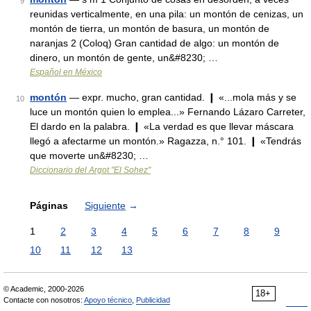
9
reunidas verticalmente, en una pila: un montón de cenizas, un
montón de tierra, un montón de basura, un montón de
naranjas 2 (Coloq) Gran cantidad de algo: un montón de
dinero, un montón de gente, un&#8230; …
Español en México
montón
— expr. mucho, gran cantidad. ❙ «...mola más y se
10
luce un montón quien lo emplea...» Fernando Lázaro Carreter,
El dardo en la palabra. ❙ «La verdad es que llevar máscara
llegó a afectarme un montón.» Ragazza, n.° 101. ❙ «Tendrás
que moverte un&#8230; …
Diccionario del Argot "El Sohez"
Páginas
Siguiente
→
1
2
3
4
5
6
7
8
9
10
11
12
13
© Academic, 2000-2026
18+
Contacte con nosotros:
Apoyo técnico
,
Publicidad