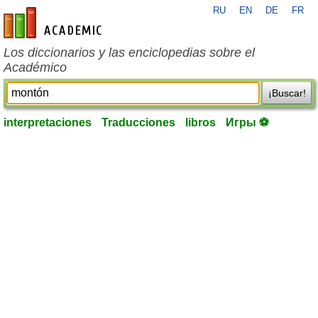
RU
EN
DE
FR
es-academic.com
Los diccionarios y las enciclopedias sobre el
Académico
¡Buscar!
interpretaciones
Traducciones
libros
Игры ⚽